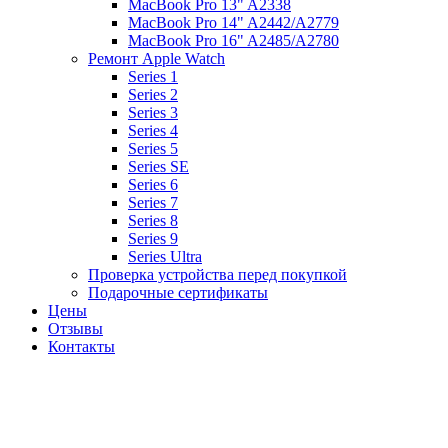
MacBook Pro 13" A2338
MacBook Pro 14" A2442/A2779
MacBook Pro 16" A2485/A2780
Ремонт Apple Watch
Series 1
Series 2
Series 3
Series 4
Series 5
Series SE
Series 6
Series 7
Series 8
Series 9
Series Ultra
Проверка устройства перед покупкой
Подарочные сертификаты
Цены
Отзывы
Контакты