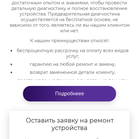
достаточным опытом и знаниями, чтобы провести
детальную диагностику и полное восстановление
устройства. Предварительная диагностика
осуществляется на бесплатной основе, не
зависимо от того, являетесь ли вы нашим клиентом
или нет.
К нашим преимуществам относят:
беспроцентную рассрочку на оплату всех видов
услуг,
гарантию на любой ремонт и замену,
возврат замененной детали клиенту,
восстановление техники с выездом на дом или
офис клиента.
Подробнеее
Обращайтесь к нам с любой проблемой iPad Mini:
от неработающей кнопки до сбоя в ПО. Мы решим
проблему быстро и профессионально. Офис
компании работает ежедневно. Звоните и
договаривайтесь о времени приезда специалиста
Оставить заявку на ремонт
по вашему адресу.
устройства