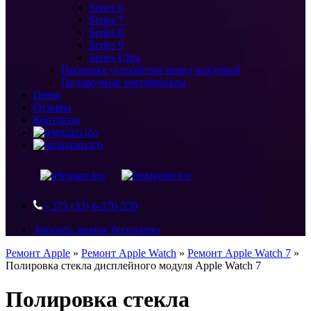
Series 6
Series 7
Series 8
Series 9
Series Ultra
Проверка устройства перед покупкой
Подарочные сертификаты
Цены
Отзывы
Контакты
+ 375 (33) 6-370-370
Заказать звонок бесплатно
Ремонт Apple
»
Ремонт Apple Watch
»
Ремонт Apple Watch 7
»
Полировка стекла дисплейного модуля Apple Watch 7
Полировка стекла