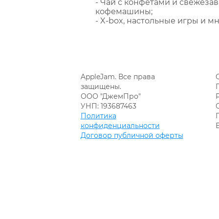
- Чай с конфетами и свежеза
кофемашины;
- X-box, настольные игры и мн
AppleJam. Все права
защищены.
ООО "ДжемПро"
УНП: 193687463
Политика
конфиденциальности
Договор публичной оферты