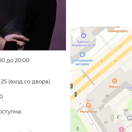
pple
0 до 20:00
 25 (вход со двора)
70
оступна: