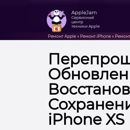
AppleJam
Сервисный
центр
техники Apple
Ремонт Apple
»
Ремонт iPhone
»
Ремонт
Перепрош
Обновлени
Восстанов
Сохранен
iPhone XS