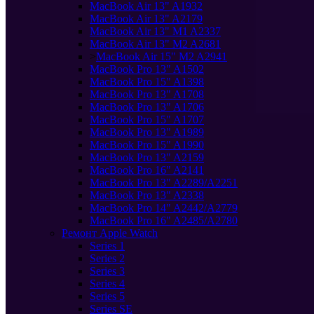
MacBook Air 13" A1932
MacBook Air 13" A2179
MacBook Air 13" M1 A2337
MacBook Air 13" M2 A2681
>
MacBook Air 15" M2 A2941
MacBook Pro 13" A1502
MacBook Pro 15" A1398
MacBook Pro 13" A1708
MacBook Pro 13" A1706
MacBook Pro 15" A1707
MacBook Pro 13" A1989
MacBook Pro 15" A1990
MacBook Pro 13" A2159
MacBook Pro 16" A2141
MacBook Pro 13" A2289/A2251
MacBook Pro 13" A2338
MacBook Pro 14" A2442/A2779
MacBook Pro 16" A2485/A2780
Ремонт Apple Watch
Series 1
Series 2
Series 3
Series 4
Series 5
Series SE