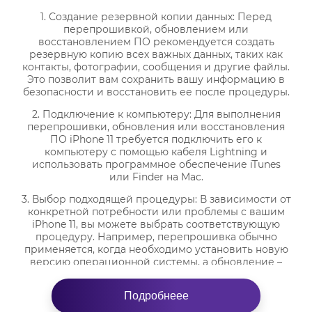
1. Создание резервной копии данных: Перед
перепрошивкой, обновлением или
восстановлением ПО рекомендуется создать
резервную копию всех важных данных, таких как
контакты, фотографии, сообщения и другие файлы.
Это позволит вам сохранить вашу информацию в
безопасности и восстановить ее после процедуры.
2. Подключение к компьютеру: Для выполнения
перепрошивки, обновления или восстановления
ПО iPhone 11 требуется подключить его к
компьютеру с помощью кабеля Lightning и
использовать программное обеспечение iTunes
или Finder на Mac.
3. Выбор подходящей процедуры: В зависимости от
конкретной потребности или проблемы с вашим
iPhone 11, вы можете выбрать соответствующую
процедуру. Например, перепрошивка обычно
применяется, когда необходимо установить новую
версию операционной системы, а обновление –
для загрузки последней версии ПО без изменения
версии операционной системы.
Подробнеее
4. Запуск процесса: После выбора нужной