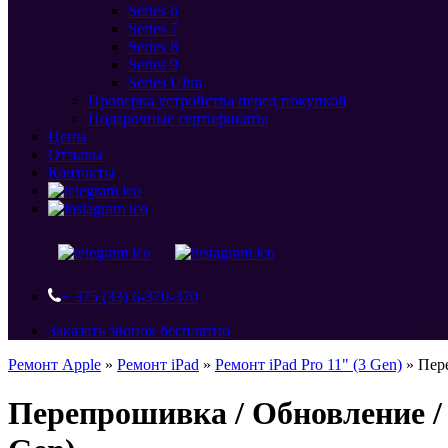
Series 6
Series 7
Series 8
Series 9
Series Ultra
Проверка устройства перед покупкой
Подарочные сертификаты
Цены
Отзывы
Контакты
+ 375 (33) 6-370-370
Заказать звонок бесплатно
Ремонт Apple
»
Ремонт iPad
»
Ремонт iPad Pro 11" (3 Gen)
»
Пере
Перепрошивка / Обновление / 