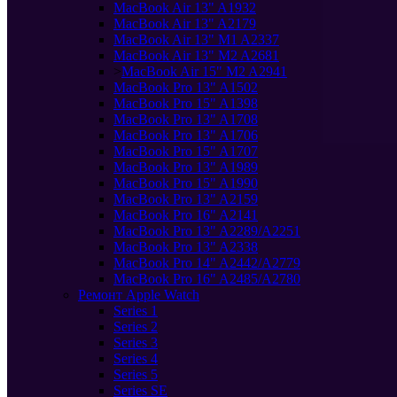
MacBook Air 13" A1932
MacBook Air 13" A2179
MacBook Air 13" M1 A2337
MacBook Air 13" M2 A2681
>
MacBook Air 15" M2 A2941
MacBook Pro 13" A1502
MacBook Pro 15" A1398
MacBook Pro 13" A1708
MacBook Pro 13" A1706
MacBook Pro 15" A1707
MacBook Pro 13" A1989
MacBook Pro 15" A1990
MacBook Pro 13" A2159
MacBook Pro 16" A2141
MacBook Pro 13" A2289/A2251
MacBook Pro 13" A2338
MacBook Pro 14" A2442/A2779
MacBook Pro 16" A2485/A2780
Ремонт Apple Watch
Series 1
Series 2
Series 3
Series 4
Series 5
Series SE