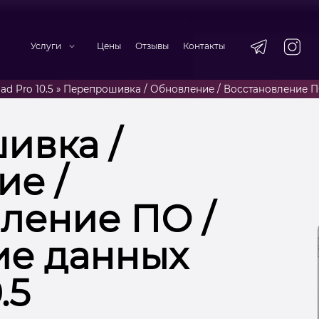
Услуги
Цены
Отзывы
Контакты
ad Pro 10.5
»
Перепрошивка / Обновление / Восстановление ПО
ивка /
е /
ление ПО /
ие данных
.5