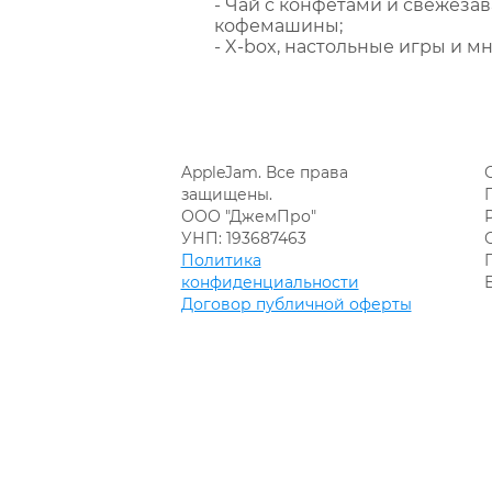
- Чай с конфетами и свежеза
кофемашины;
- X-box, настольные игры и мн
AppleJam. Все права
защищены.
ООО "ДжемПро"
УНП: 193687463
Политика
конфиденциальности
Договор публичной оферты