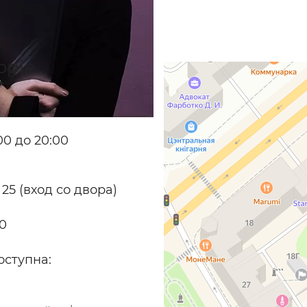
pple
0 до 20:00
 25 (вход со двора)
70
оступна: