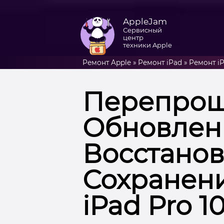
AppleJam
Сервисный
центр
техники Apple
Ремонт Apple
»
Ремонт iPad
»
Ремонт iP
Перепрош
Обновлени
Восстанов
Сохранен
iPad Pro 10