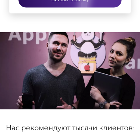
Проблемы с безопасностью. Без регулярных
обновлений и перепрошивок система может
стать уязвимой для вирусов и других угроз
безопасности, что может привести к утечке
личных данных.
Перепрошивка и обновление iMac 27 является
важной процедурой, которая помогает
поддерживать устройство в актуальном состоянии,
улучшает его производительность и безопасность,
а также обеспечивает совместимость с новыми
программами и операционными системами.
Игнорирование этой процедуры может привести к
ремонту iMac
и различным проблемам, включая
снижение производительности и риски
безопасности. Обращайтесь в
сервисный центр
AppleJam
чтобы обновить или перепрошить свой
iMac с гарантией качественной работы устройства.
Нас рекомендуют тысячи клиентов: