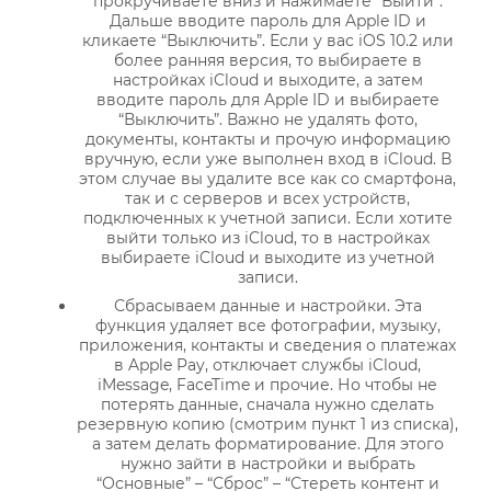
прокручиваете вниз и нажимаете “Выйти”.
Дальше вводите пароль для Apple ID и
кликаете “Выключить”. Если у вас iOS 10.2 или
более ранняя версия, то выбираете в
настройках iCloud и выходите, а затем
вводите пароль для Apple ID и выбираете
“Выключить”. Важно не удалять фото,
документы, контакты и прочую информацию
вручную, если уже выполнен вход в iCloud. В
этом случае вы удалите все как со смартфона,
так и с серверов и всех устройств,
подключенных к учетной записи. Если хотите
выйти только из iCloud, то в настройках
выбираете iCloud и выходите из учетной
записи.
Сбрасываем данные и настройки. Эта
функция удаляет все фотографии, музыку,
приложения, контакты и сведения о платежах
в Apple Pay, отключает службы iCloud,
iMessage, FaceTime и прочие. Но чтобы не
потерять данные, сначала нужно сделать
резервную копию (смотрим пункт 1 из списка),
а затем делать форматирование. Для этого
нужно зайти в настройки и выбрать
“Основные” – “Сброс” – “Стереть контент и