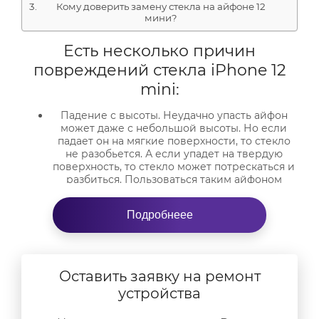
Кому доверить замену стекла на айфоне 12
мини?
Есть несколько причин
повреждений стекла iPhone 12
mini:
Падение с высоты. Неудачно упасть айфон
может даже с небольшой высоты. Но если
падает он на мягкие поверхности, то стекло
не разобьется. А если упадет на твердую
поверхность, то стекло может потрескаться и
разбиться. Пользоваться таким айфоном
небезопасно – можно порезать пальцы, а в
корпус может попасть влага или пыль.
Подробнеее
Механические повреждения. Не стоит давить
на дисплей, сжимать устройство или садиться
на него. Это приведет к повреждению
переднего или заднего стекла, а на экране
Оставить заявку на ремонт
появятся битые пиксели и трещины. Но если
стекло все же треснуло, то нужна срочная
устройства
замена стекла на айфоне 12 мини.