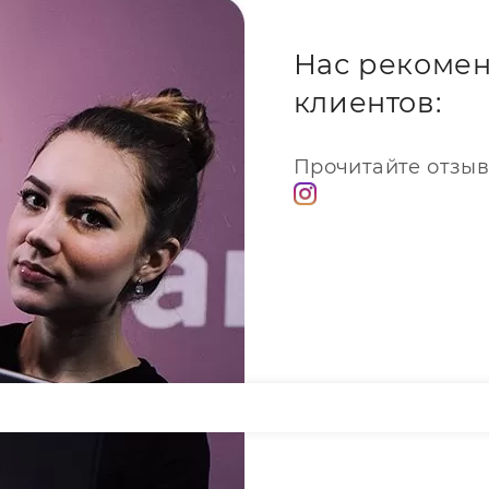
о, мы приедем к вашему
Нас рекомен
центра возле ст. м.
клиентов:
упные цены на замену стекла
ультацию или уточнить
йн-форму на сайте, указав
Прочитайте отзыв
удники оперативно с вами