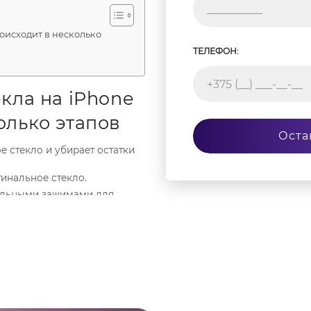
роисходит в несколько
ТЕЛЕФОН:
кла на iPhone
олько этапов
Оста
 стекло и убирает остатки
гинальное стекло.
альными зажимами для
онта в
ультация.
таем только с
ециализированными