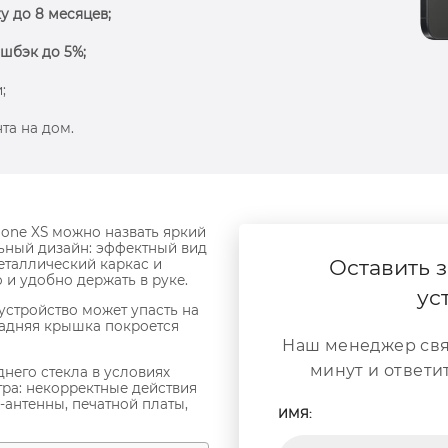
у до 8 месяцев;
шбэк до 5%;
;
та на дом.
one XS можно назвать яркий
ьный дизайн: эффектный вид
Оставить з
таллический каркас и
 и удобно держать в руке.
ус
устройство может упасть на
задняя крышка покроется
Наш менеджер свя
минут и ответи
него стекла в условиях
ра: некорректные действия
-антенны, печатной платы,
ИМЯ: