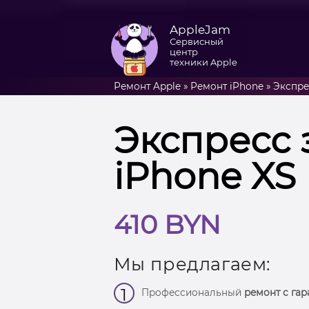
AppleJam
Сервисный
центр
техники Apple
Ремонт Apple
»
Ремонт iPhone
»
Экспре
Экспресс 
iPhone XS
410 BYN
Мы предлагаем:
1
Профессиональный
ремонт с гар