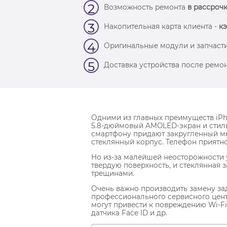
2
Возможность ремонта
в рассрочк
3
Накопительная карта клиента -
кэ
4
Оригинальные модули и запчасти
5
Доставка устройства после ремон
Одними из главных преимуществ iPh
5.8-дюймовый AMOLED-экран и стил
смартфону придают закругленный ме
стеклянный корпус. Телефон приятно
Но из-за малейшей неосторожности 
твердую поверхность, и стеклянная 
трещинами.
Очень важно производить замену зад
профессионального сервисного цент
могут привести к повреждению Wi-Fi
датчика Face ID и др.