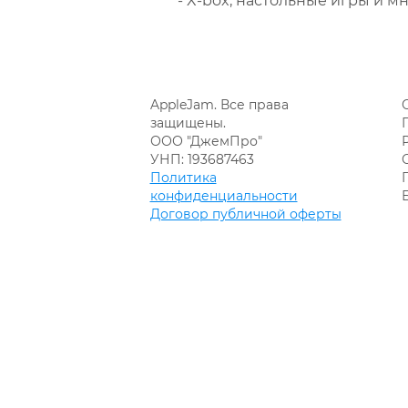
- X-box, настольные игры и мн
AppleJam. Все права
защищены.
ООО "ДжемПро"
УНП: 193687463
Политика
конфиденциальности
Договор публичной оферты