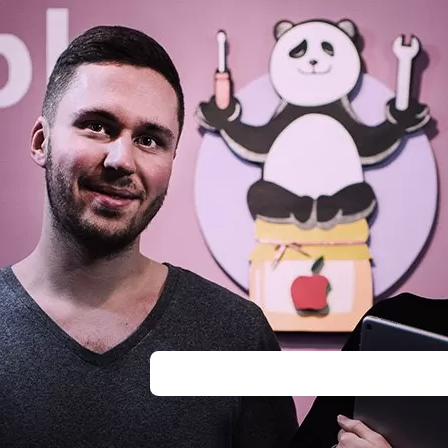
инструментами.
Экономим ваше время: если нужн
дому или офису.
Удобное расположение сервисного 
Октябрьская.
AppleJam предлагает клиентам дост
iPhone XS
. Вам нужно получить конс
стоимость ремонта? Заполняйте онла
свои контактные данные. Наши сотр
свяжутся.