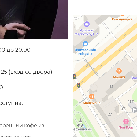
pple
0 до 20:00
 25 (вход со двора)
70
оступна:
варенный кофе из