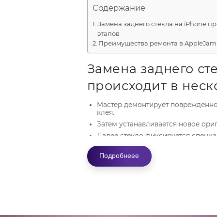
Содержание
Замена заднего стекла на iPhone п
этапов
Преимущества ремонта в AppleJam
Замена заднего сте
происходит в неск
Мастер демонтирует поврежденное
клея.
Затем устанавливается новое ори
Далее стекло фиксируется специ
крепкого соединения с корпусом.
Преимущества рем
Подробнеее
AppleJam
Оперативность и бесплатная конс
Качество оказываемых услуг. Рабо
оригинальными запчастями и сп