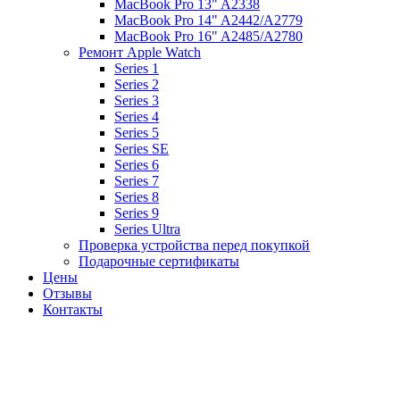
MacBook Pro 13" A2338
MacBook Pro 14" A2442/A2779
MacBook Pro 16" A2485/A2780
Ремонт Apple Watch
Series 1
Series 2
Series 3
Series 4
Series 5
Series SE
Series 6
Series 7
Series 8
Series 9
Series Ultra
Проверка устройства перед покупкой
Подарочные сертификаты
Цены
Отзывы
Контакты