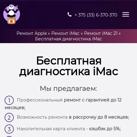
+ 375 (33) 6-370-370
Ремонт Apple
»
Ремонт iMac
»
Ремонт iMac 21
»
Бесплатная диагностика iMac
Бесплатная
диагностика iMac
Мы предлагаем:
Профессиональный
ремонт с гарантией до 12
1
месяцев;
Возможность ремонта
в рассрочку до 8 месяцев;
2
Накопительная карта клиента -
кэшбэк до 5%;
3