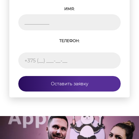
Профессиональная диагностика выполняется
быстрее, чем самостоятельные попытки,
ИМЯ:
особенно если требуется замена сложных
элементов Аймака.
Если у вас есть подозрения на проблемы с вашим
iMac, рекомендуется провести диагностику с
помощью профессионалов. Это поможет выявить и
ТЕЛЕФОН:
устранить проблемы, обеспечивая надежную
работу вашего устройства.
Оставить заявку