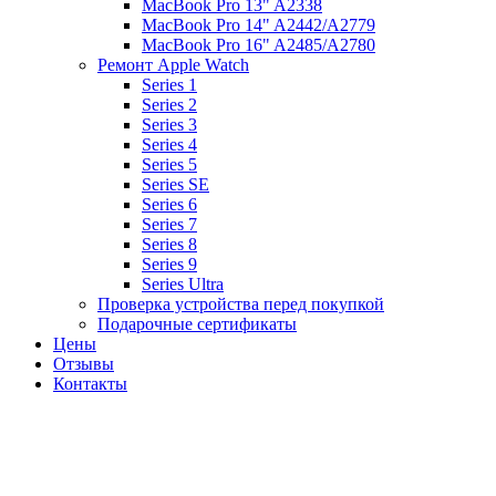
MacBook Pro 13" A2338
MacBook Pro 14" A2442/A2779
MacBook Pro 16" A2485/A2780
Ремонт Apple Watch
Series 1
Series 2
Series 3
Series 4
Series 5
Series SE
Series 6
Series 7
Series 8
Series 9
Series Ultra
Проверка устройства перед покупкой
Подарочные сертификаты
Цены
Отзывы
Контакты