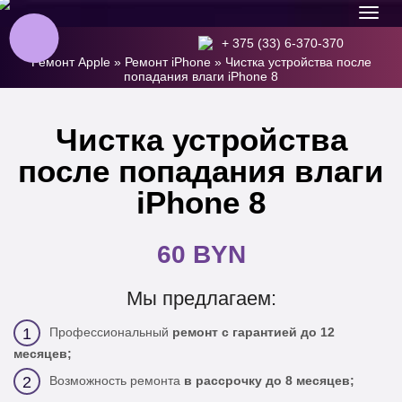
+ 375 (33) 6-370-370
Ремонт Apple
»
Ремонт iPhone
»
Чистка устройства после
попадания влаги iPhone 8
Чистка устройства
после попадания влаги
iPhone 8
60 BYN
Мы предлагаем:
Профессиональный
ремонт с гарантией до 12
1
месяцев;
Возможность ремонта
в рассрочку до 8 месяцев;
2