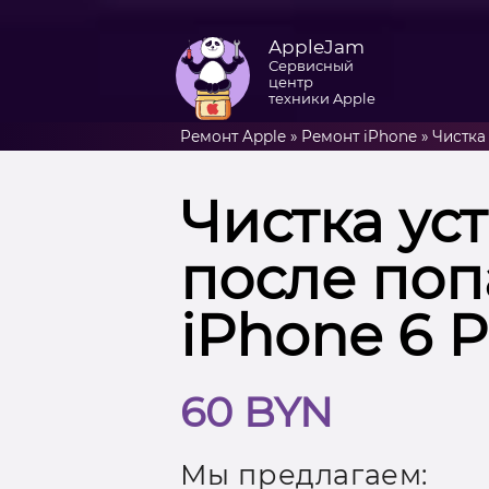
AppleJam
Сервисный
центр
техники Apple
Ремонт Apple
»
Ремонт iPhone
»
Чистка
Чистка ус
после поп
iPhone 6 P
60 BYN
Мы предлагаем: