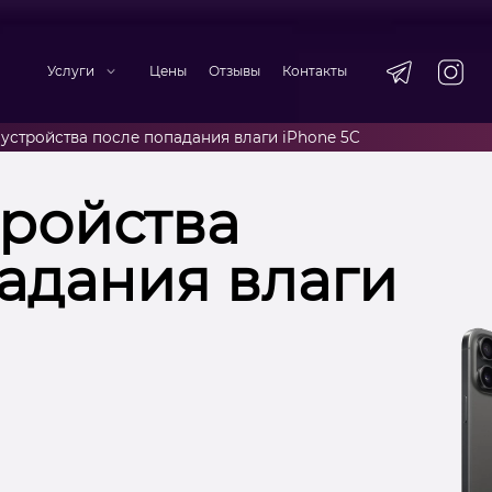
Услуги
Цены
Отзывы
Контакты
 устройства после попадания влаги iPhone 5C
тройства
адания влаги