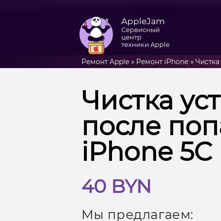
AppleJam
Сервисный
центр
техники Apple
Ремонт Apple
»
Ремонт iPhone
»
Чистка
Чистка ус
после поп
iPhone 5C
40 BYN
Мы предлагаем: