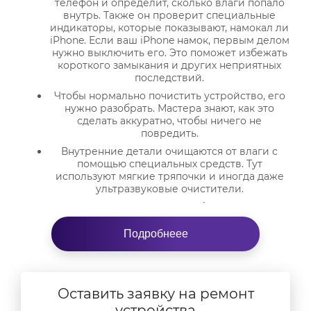
телефон и определит, сколько влаги попало
внутрь. Также он проверит специальные
индикаторы, которые показывают, намокал ли
iPhone. Если ваш iPhone намок, первым делом
нужно выключить его. Это поможет избежать
короткого замыкания и других неприятных
последствий.
Чтобы нормально почистить устройство, его
нужно разобрать. Мастера знают, как это
сделать аккуратно, чтобы ничего не
повредить.
Внутренние детали очищаются от влаги с
помощью специальных средств. Тут
используют мягкие тряпочки и иногда даже
ультразвуковые очистители.
После того как всю влагу убрали, телефон
ставят в сушилку или используют
специальные техники, чтобы избавиться от
Подробнеее
остатков воды. Это очень важно, чтобы в
будущем не началась коррозия.
Когда всё высохнет, устройство собирают
обратно и проверяют, как оно работает.
Оставить заявку на ремонт
Специалист тестирует все функции: экран,
устройства