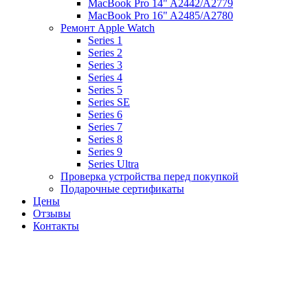
MacBook Pro 14" A2442/A2779
MacBook Pro 16" A2485/A2780
Ремонт Apple Watch
Series 1
Series 2
Series 3
Series 4
Series 5
Series SE
Series 6
Series 7
Series 8
Series 9
Series Ultra
Проверка устройства перед покупкой
Подарочные сертификаты
Цены
Отзывы
Контакты