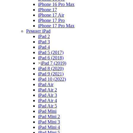
iPhone 16 Pro Max
iPhone 17
iPhone 17 Air
iPhone 17 Pro
iPhone 17 Pro Max
Ремонт iPad
iPad 2
iPad 3
iPad 4
iPad 5 (2017)
iPad 6 (2018)
>
iPad 7 (2019)
iPad 8 (2020)
iPad 9 (2021)
iPad 10 (2022)
iPad Air
iPad Air 2
iPad Air 3
iPad Air 4
iPad Air 5
iPad Mini
iPad Mini 2
iPad Mini 3
iPad Mini 4
iPad Mini 5