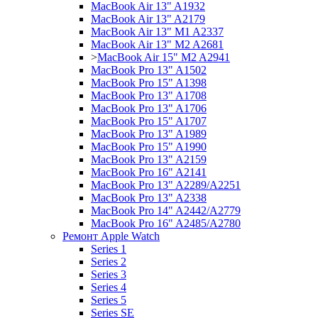
MacBook Air 13" A1932
MacBook Air 13" A2179
MacBook Air 13" M1 A2337
MacBook Air 13" M2 A2681
>
MacBook Air 15" M2 A2941
MacBook Pro 13" A1502
MacBook Pro 15" A1398
MacBook Pro 13" A1708
MacBook Pro 13" A1706
MacBook Pro 15" A1707
MacBook Pro 13" A1989
MacBook Pro 15" A1990
MacBook Pro 13" A2159
MacBook Pro 16" A2141
MacBook Pro 13" A2289/A2251
MacBook Pro 13" A2338
MacBook Pro 14" A2442/A2779
MacBook Pro 16" A2485/A2780
Ремонт Apple Watch
Series 1
Series 2
Series 3
Series 4
Series 5
Series SE